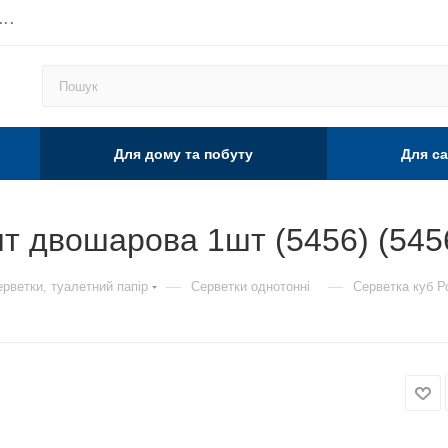
...
Для дому та побуту
Для са
т двошарова 1шт (5456) (545
—
—
рветки, туалетний папір
Серветки однотонні
Серветка куб Р