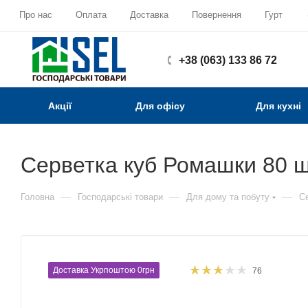
Про нас
Оплата
Доставка
Повернення
Гурт
+38 (063) 133 86 72
Акції
Для офісу
Для кухні
Серветка куб Ромашки 80 ш
—
—
—
Головна
Господарські товари
Для дому та побуту
Се
Доставка Укрпоштою 0грн
76