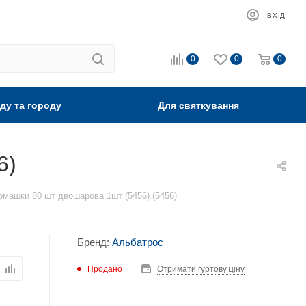
ВХІД
0
0
0
ду та городу
Для святкування
6)
омашки 80 шт двошарова 1шт (5456) (5456)
Бренд:
Альбатрос
Продано
Отримати гуртову ціну