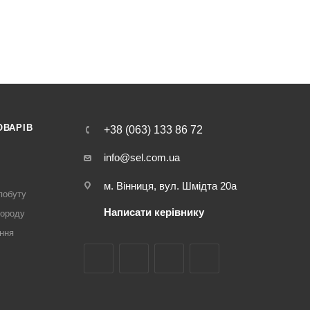
ОВАРІВ
+38 (063) 133 86 72
info@sel.com.ua
м. Вінниця, вул. Шмідта 20а
побуту
Написати керівнику
городу
ння