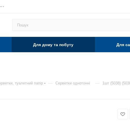
...
Для дому та побуту
Для са
—
—
рветки, туалетний папір
Серветки однотонні
1шт (5038) (503