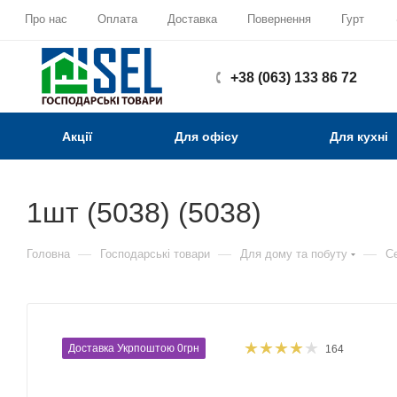
Про нас
Оплата
Доставка
Повернення
Гурт
+38 (063) 133 86 72
Акції
Для офісу
Для кухні
1шт (5038) (5038)
—
—
—
Головна
Господарські товари
Для дому та побуту
Се
Доставка Укрпоштою 0грн
164