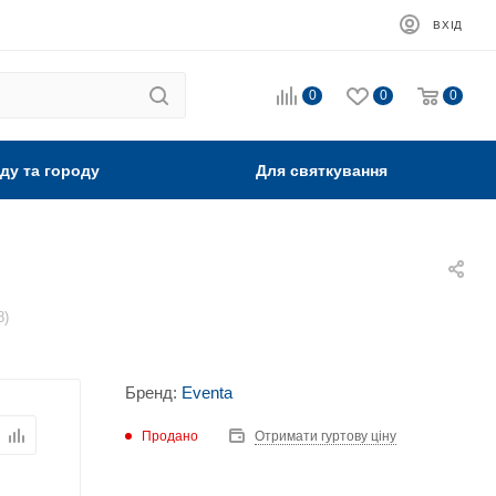
ВХІД
0
0
0
ду та городу
Для святкування
8)
Бренд:
Eventa
Продано
Отримати гуртову ціну