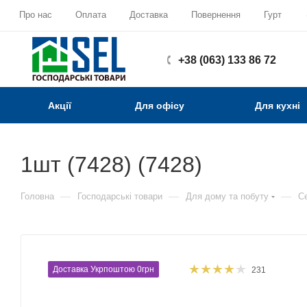
Про нас
Оплата
Доставка
Повернення
Гурт
+38 (063) 133 86 72
Акції
Для офісу
Для кухні
1шт (7428) (7428)
—
—
—
Головна
Господарські товари
Для дому та побуту
Се
Доставка Укрпоштою 0грн
231