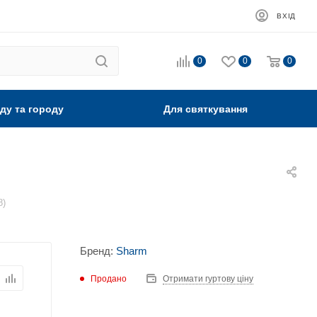
ВХІД
0
0
0
ду та городу
Для святкування
8)
Бренд:
Sharm
Продано
Отримати гуртову ціну