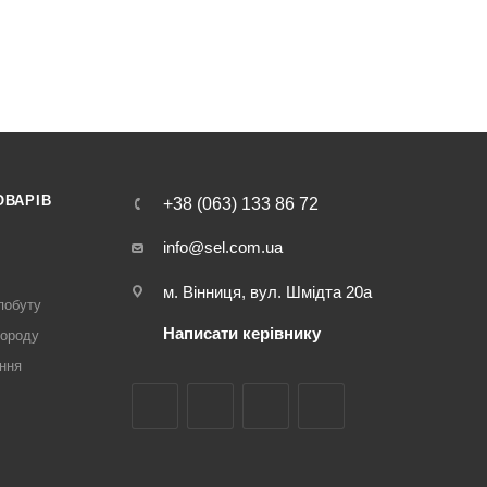
ОВАРІВ
+38 (063) 133 86 72
info@sel.com.ua
м. Вінниця, вул. Шмідта 20а
побуту
Написати керівнику
городу
ння