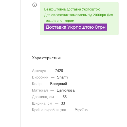
Безкоштовна доставка Укрпоштою
Для оплачених замовлень від 2000грн Для
товарів зі стікером
Характеристики
Артикул
—
7428
Виробник
—
Sharm
Колір
—
Бордовий
Матеріал
—
Целюлоза
Довжина, cм
—
33
Ширина, cм
—
33
Країна виробництва
—
Україна