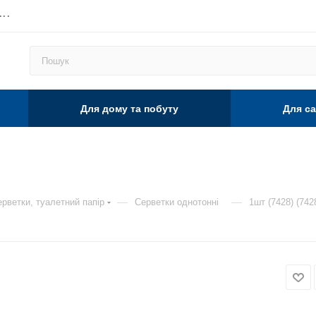
...
Для дому та побуту
Для са
—
—
рветки, туалетний папір
Серветки однотонні
1шт (7428) (742