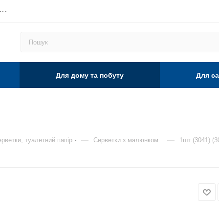
...
Для дому та побуту
Для са
—
—
рветки, туалетний папір
Серветки з малюнком
1шт (3041) (3