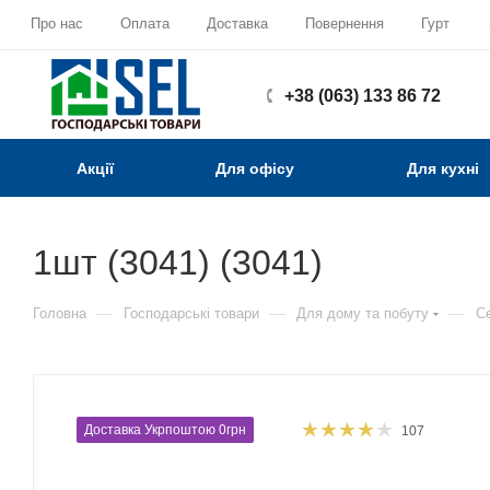
Про нас
Оплата
Доставка
Повернення
Гурт
+38 (063) 133 86 72
Акції
Для офісу
Для кухні
1шт (3041) (3041)
—
—
—
Головна
Господарські товари
Для дому та побуту
Се
Доставка Укрпоштою 0грн
107