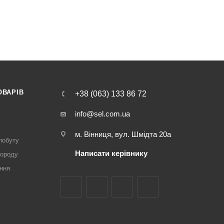
ОВАРІВ
+38 (063) 133 86 72
info@sel.com.ua
м. Вінниця, вул. Шмідта 20а
побуту
Написати керівнику
городу
ння