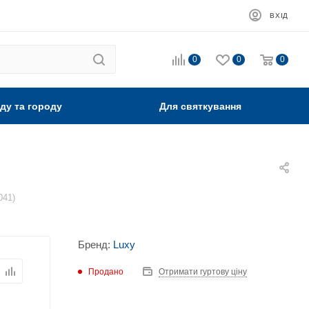
ВХІД
0
0
0
ду та городу
Для святкування
041)
Бренд:
Luxy
Продано
Отримати гуртову ціну