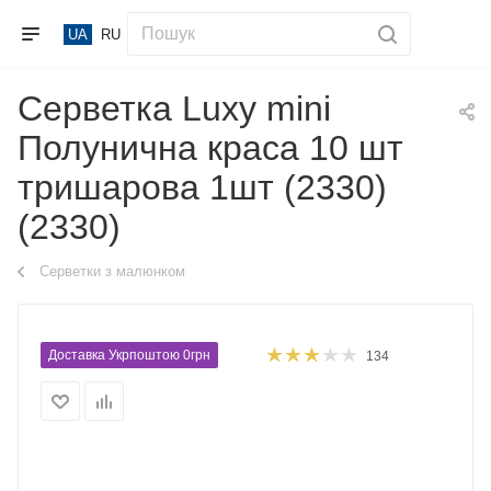
UA
RU
Серветка Luxy mini
Полунична краса 10 шт
тришарова 1шт (2330)
(2330)
Серветки з малюнком
Доставка Укрпоштою 0грн
134