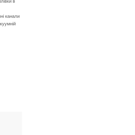
лівки в
яні канали
акуумній