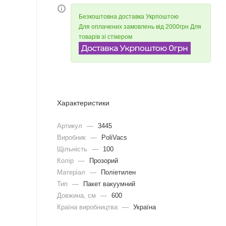
Безкоштовна доставка Укрпоштою
Для оплачених замовлень від 2000грн Для
товарів зі стікером
Характеристики
Артикул
—
3445
Виробник
—
PoliVacs
Щільність
—
100
Колір
—
Прозорий
Матеріал
—
Поліетилен
Тип
—
Пакет вакуумний
Довжина, cм
—
600
Країна виробництва
—
Україна