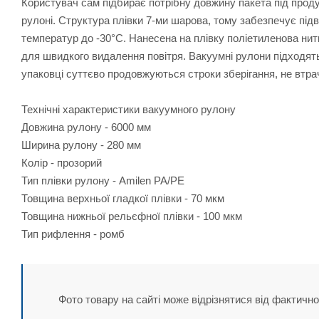
Користувач сам підбирає потрібну довжину пакета під прод
рулоні. Структура плівки 7-ми шарова, тому забезпечує підв
температур до -30°C. Нанесена на плівку поліетиленова нит
для швидкого видалення повітря. Вакуумні рулони підходят
упаковці суттєво продовжуються строки зберігання, не втра
Технічні характеристики вакуумного рулону
Довжина рулону - 6000 мм
Ширина рулону - 280 мм
Колір - прозорий
Тип плівки рулону - Amilen PA/PE
Товщина верхньої гладкої плівки - 70 мкм
Товщина нижньої рельєфної плівки - 100 мкм
Тип рифлення - ромб
Фото товару на сайті може відрізнятися від фактично