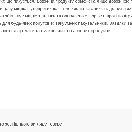
укт, що пакується. Довжина продукту обмежена лише довжиною п
ищену міцність, непроникність для кисню та стійкість до низьких
ка збільшує міцність плівки та одночасно створює широкі повітр
ь для будь-яких побутових вакуумних пакувальників. Завдяки в
чаються аромати та смакові якості харчових продуктів.
го зовнішнього вигляду товару.