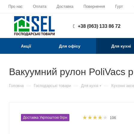
Про нас
Оплата
Доставка
Повернення
Гурт
+38 (063) 133 86 72
Акції
Для офісу
Для кухні
Вакуумний рулон PoliVacs 
—
—
—
Головна
Господарські товари
Для кухні
Кухонні акс
Доставка Укрпоштою 0грн
106