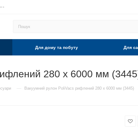
...
Для дому та побуту
Для са
рифлений 280 x 6000 мм (3445
—
есуари
Вакуумний рулон PoliVacs рифлений 280 x 6000 мм (3445)