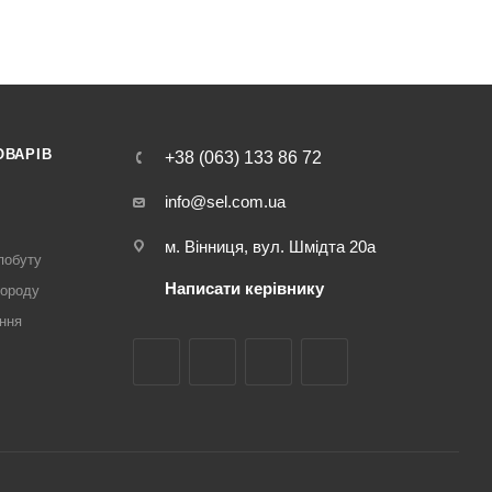
ОВАРІВ
+38 (063) 133 86 72
info@sel.com.ua
м. Вінниця, вул. Шмідта 20а
побуту
Написати керівнику
городу
ння