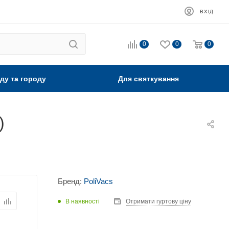
ВХІД
0
0
0
ду та городу
Для святкування
)
Бренд:
PoliVacs
В наявності
Отримати гуртову ціну