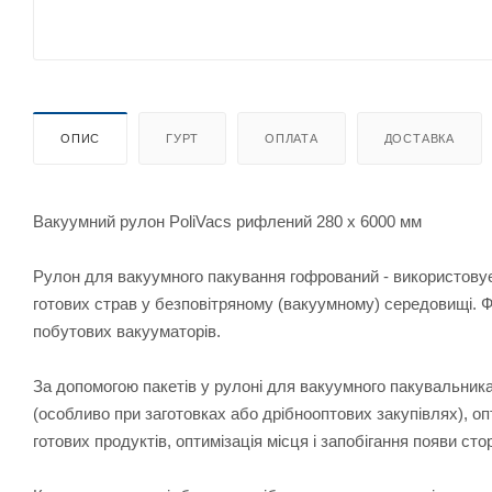
ОПИС
ГУРТ
ОПЛАТА
ДОСТАВКА
Вакуумний рулон PoliVacs рифлений 280 x 6000 мм
Рулон для вакуумного пакування гофрований - використовуєт
готових страв у безповітряному (вакуумному) середовищі. 
побутових вакууматорів.
За допомогою пакетів у рулоні для вакуумного пакувальника
(особливо при заготовках або дрібнооптових закупівлях), оп
готових продуктів, оптимізація місця і запобігання появи сто