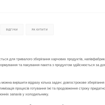
ВІДГУКИ
ЯК КУПИТИ
ься для тривалого зберігання харчових продуктів, напівфабрика
Формування та пакування пакета з продуктом здійснюється за д
 можна вирішити відразу кілька задач: довгострокове зберігання
тимізація процесів готування їжі та продовження строку придатно
ронніх запахів у холодильнику.