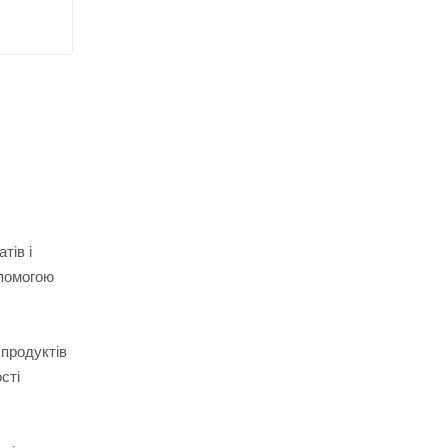
тів і
опомогою
 продуктів
сті