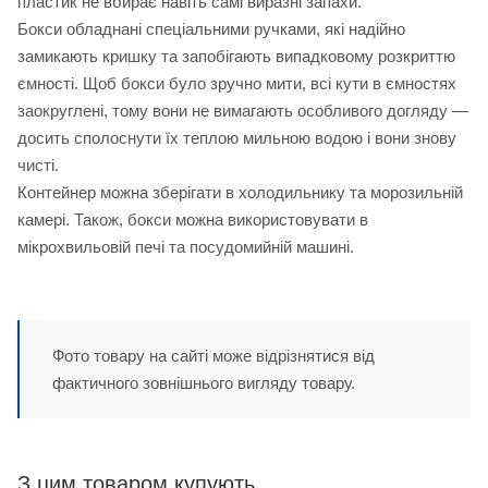
пластик не вбирає навіть самі виразні запахи.
Бокси обладнані спеціальними ручками, які надійно
замикають кришку та запобігають випадковому розкриттю
ємності. Щоб бокси було зручно мити, всі кути в ємностях
заокруглені, тому вони не вимагають особливого догляду —
досить сполоснути їх теплою мильною водою і вони знову
чисті.
Контейнер можна зберігати в холодильнику та морозильній
камері. Також, бокси можна використовувати в
мікрохвильовій печі та посудомийній машині.
Фото товару на сайті може відрізнятися від
фактичного зовнішнього вигляду товару.
З цим товаром купують