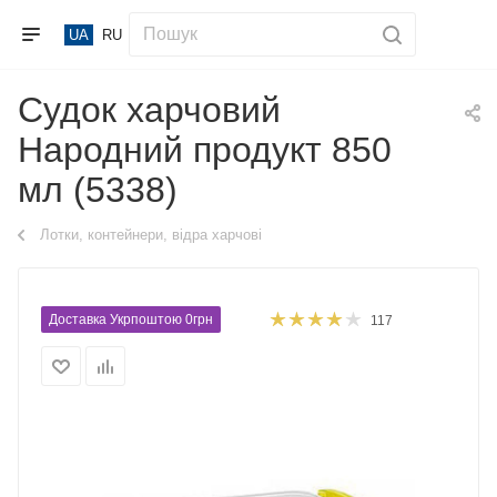
UA
RU
Судок харчовий
Народний продукт 850
мл (5338)
Лотки, контейнери, відра харчові
Доставка Укрпоштою 0грн
117