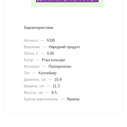
Характеристики
Артикул
—
5338
Виробник
—
Народний продукт
Об'єм, л
—
0.85
Колір
—
Різні кольори
Матеріал
—
Поліпропілен
Тип
—
Контейнер
Довжина, cм
—
15.9
Ширина, cм
—
11.3
Висота, см
—
8.5
Країна виробництва
—
Україна