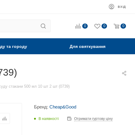
ВХІД
0
0
0
ду та городу
Для святкування
739)
суду стакани 500 мл 10 шт 2 шт (0739)
Бренд:
Cheap&Good
В наявності
Отримати гуртову ціну