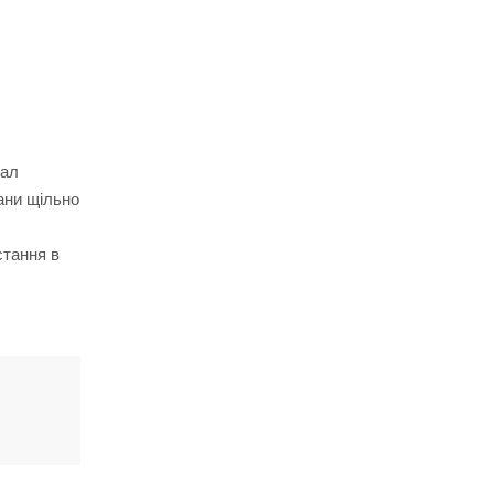
іал
кани щільно
стання в