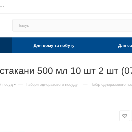
...
Для дому та побуту
Для са
стакани 500 мл 10 шт 2 шт (0
—
—
й посуд
Набори одноразового посуду
Набір одноразового по