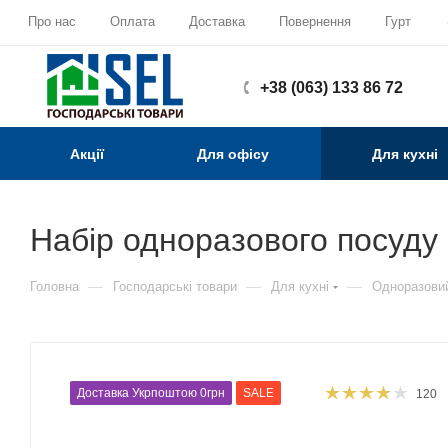
Про нас
Оплата
Доставка
Повернення
Гурт
+38 (063) 133 86 72
Акції
Для офісу
Для кухні
Набір одноразового посуду 
—
—
—
Головна
Господарські товари
Для кухні
Одноразови
Доставка Укрпоштою 0грн
SALE
120