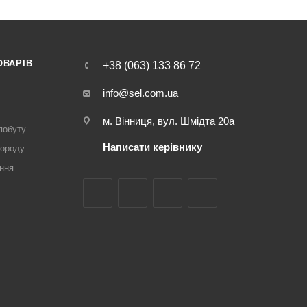
ОВАРІВ
+38 (063) 133 86 72
info@sel.com.ua
м. Вінниця, вул. Шмідта 20а
побуту
Написати керівнику
городу
ння