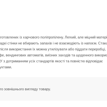
овлених із харчового поліпропілену. Легкий, але міцний матер
адкі стінки не вбирають запахів і не взаємодіють із напоєм. Ста
 після використання їх можна утилізувати або піддати переробці,
е, вендингових автоматів, виїзних заходів та щоденного викори
У з дотриманням усіх стандартів якості та повністю відповідає
уктами.
го зовнішнього вигляду товару.