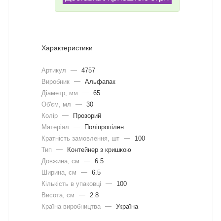
Характеристики
Артикул
—
4757
Виробник
—
Альфапак
Діаметр, мм
—
65
Об'єм, мл
—
30
Колір
—
Прозорий
Матеріал
—
Поліпропілен
Кратність замовлення, шт
—
100
Тип
—
Контейнер з кришкою
Довжина, cм
—
6.5
Ширина, cм
—
6.5
Кількість в упаковці
—
100
Висота, см
—
2.8
Країна виробництва
—
Україна