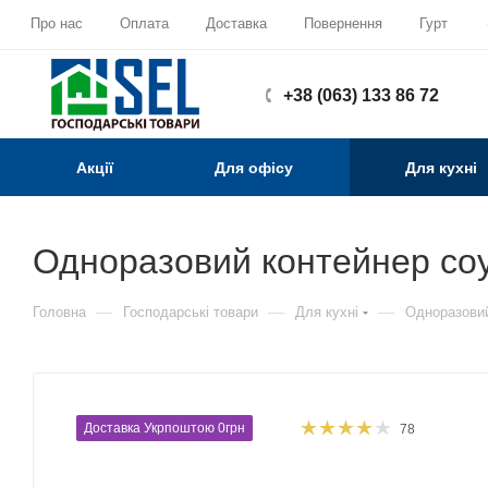
Про нас
Оплата
Доставка
Повернення
Гурт
+38 (063) 133 86 72
Акції
Для офісу
Для кухні
Одноразовий контейнер соу
—
—
—
Головна
Господарські товари
Для кухні
Одноразови
Доставка Укрпоштою 0грн
78