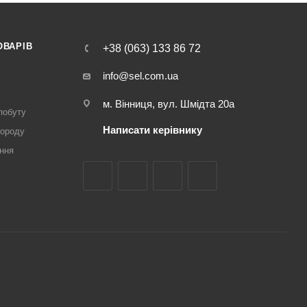
ОВАРІВ
+38 (063) 133 86 72
info@sel.com.ua
м. Вінниця, вул. Шмідта 20а
побуту
Написати керівнику
городу
ння