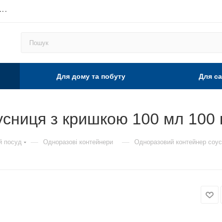
...
Для дому та побуту
Для са
сниця з кришкою 100 мл 100 
—
—
й посуд
Одноразові контейнери
Одноразовий контейнер соус