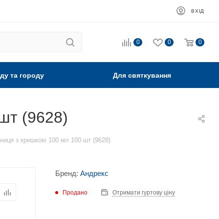
ВХІД
0
0
0
ду та городу
Для святкування
шт (9628)
ниця з кришкою 100 мл 100 шт (9628)
Бренд:
Андрекс
Продано
Отримати гуртову ціну