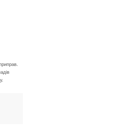
приправ.
ладів
у.