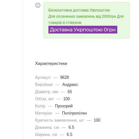
Безкоштовна доставка Укрпоштою
Для оплачених замовлень від 2000грн Для
товарів зі стікером
Характеристики
Артикул
—
9628
Виробник
—
Андрекс
Діаметр, мм
—
65
Об'єм, мл
—
100
Колір
—
Прозорий
Матеріал
—
Поліпропілен
Кратність замовлення, шт
—
100
Довжина, cм
—
6.5
Ширина, cм
—
6.5