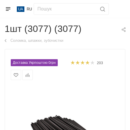
UA
RU
1шт (3077) (3077)
Соломка, шпажки, зубочистки
Доставка Укрпоштою 0грн
203