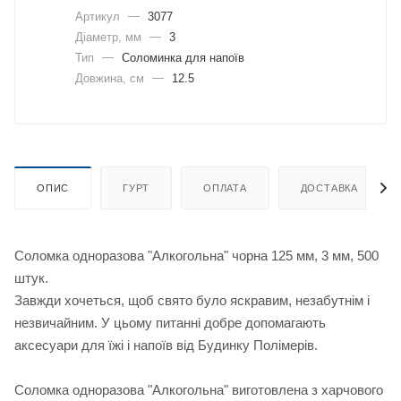
Артикул
—
3077
Діаметр, мм
—
3
Тип
—
Соломинка для напоїв
Довжина, cм
—
12.5
ОПИС
ГУРТ
ОПЛАТА
ДОСТАВКА
Соломка одноразова "Алкогольна" чорна 125 мм, 3 мм, 500
штук.
Завжди хочеться, щоб свято було яскравим, незабутнім і
незвичайним. У цьому питанні добре допомагають
аксесуари для їжі і напоїв від Будинку Полімерів.
Соломка одноразова "Алкогольна" виготовлена з харчового