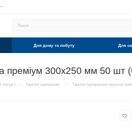
...
Для дому та побуту
Для са
а преміум 300х250 мм 50 шт (
—
—
й посуд
Тарілки одноразові
Тарілка одноразова овальна прем