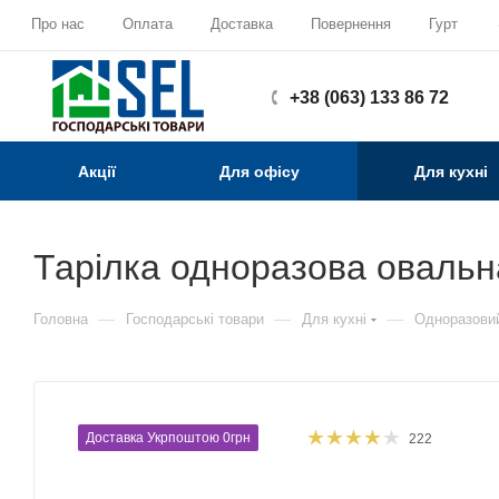
Про нас
Оплата
Доставка
Повернення
Гурт
+38 (063) 133 86 72
Акції
Для офісу
Для кухні
Тарілка одноразова овальн
—
—
—
Головна
Господарські товари
Для кухні
Одноразови
Доставка Укрпоштою 0грн
222