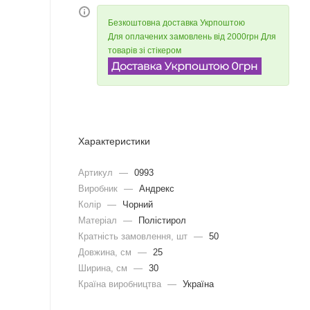
Безкоштовна доставка Укрпоштою
Для оплачених замовлень від 2000грн Для
товарів зі стікером
Характеристики
Артикул
—
0993
Виробник
—
Андрекс
Колір
—
Чорний
Матеріал
—
Полістирол
Кратність замовлення, шт
—
50
Довжина, cм
—
25
Ширина, cм
—
30
Країна виробництва
—
Україна