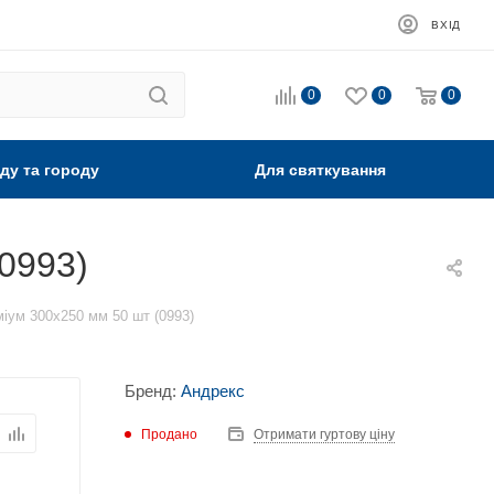
ВХІД
0
0
0
ду та городу
Для святкування
0993)
іум 300х250 мм 50 шт (0993)
Бренд:
Андрекс
Продано
Отримати гуртову ціну