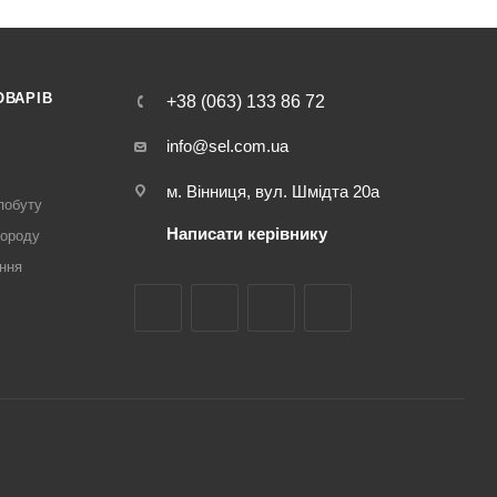
ОВАРІВ
+38 (063) 133 86 72
info@sel.com.ua
м. Вінниця, вул. Шмідта 20а
побуту
Написати керівнику
городу
ння