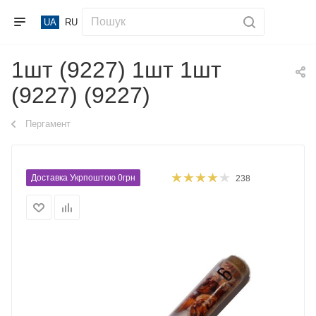
UA
RU
1шт (9227) 1шт 1шт
(9227) (9227)
Пергамент
Доставка Укрпоштою 0грн
238