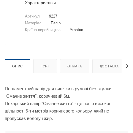
Характеристики
Артикул
—
9227
Матеріал
—
Папір
Країна виробництва
—
Україна
ОПИС
ГУРТ
ОПЛАТА
ДОСТАВКА
Пергаментний папір для випічки в рулоні без втулки
"Смачне життя", коричневий 6м.
Пекарський папір "Смачне життя" - це папір високої
щільності 6-ти метрів коричневого кольору, який не
пропускає вологу і жир.