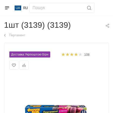
UA
RU
1шт (3139) (3139)
Пергамент
Доставка Укрпоштою 0грн
108