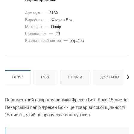
Артикул
—
3139
Виробник
—
Фрекен Бок
Матеріал
—
Папір
Ширина, cм
—
29
Країна виробництва
—
Україна
ОПИС
ГУРТ
ОПЛАТА
ДОСТАВКА
Пергаментний папір для випічки Фрекен Бок, бокс 15 листів.
Пекарський папір Фрекен Бок - це товар високої щільності
15 листів, який не пропускає вологу і жир.