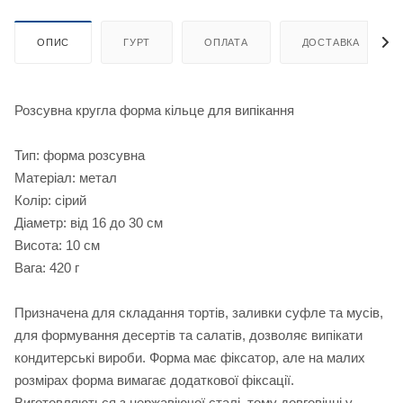
ОПИС
ГУРТ
ОПЛАТА
ДОСТАВКА
Розсувна кругла форма кільце для випікання
Тип: форма розсувна
Матеріал: метал
Колір: сірий
Діаметр: від 16 до 30 см
Висота: 10 см
Вага: 420 г
Призначена для складання тортів, заливки суфле та мусів,
для формування десертів та салатів, дозволяє випікати
кондитерські вироби. Форма має фіксатор, але на малих
розмірах форма вимагає додаткової фіксації.
Виготовляються з нержавіючої сталі, тому довговічні у