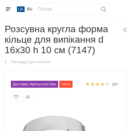
UA
RU
Розсувна кругла форма
кільце для випікання d
16х30 h 10 см (7147)
Приладдя для випічки
Доставка Укрпоштою 0грн
SALE
307