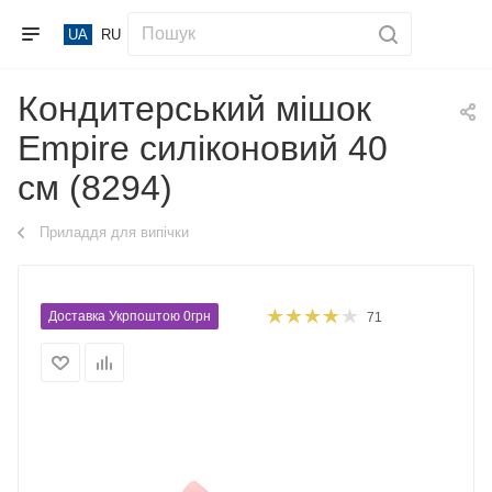
UA
RU
Кондитерський мішок
Empire силіконовий 40
см (8294)
Приладдя для випічки
Доставка Укрпоштою 0грн
71