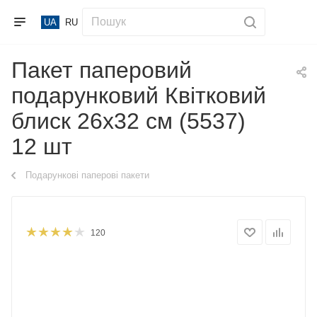
UA
RU
Пакет паперовий
подарунковий Квітковий
блиск 26х32 см (5537)
12 шт
Подарункові паперові пакети
120