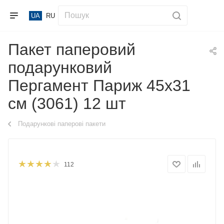
UA
RU
Пакет паперовий
подарунковий
Пергамент Париж 45х31
см (3061) 12 шт
Подарункові паперові пакети
112